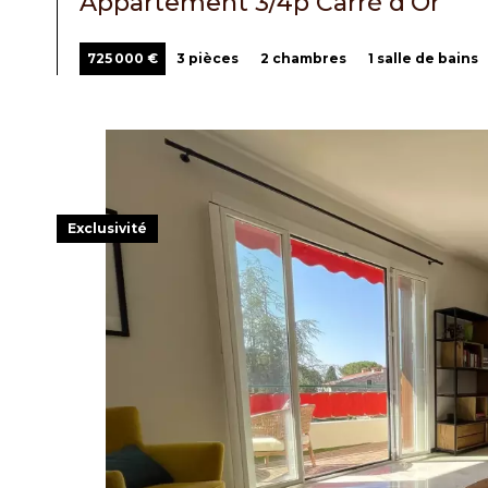
Appartement 3/4p Carré d'Or
725 000 €
3 pièces
2 chambres
1 salle de bains
Exclusivité